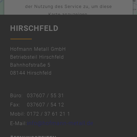
der Nutzung des Service zu, um diese
Karte anzuzeigen.
HIRSCHFELD
Mehr Informationen
Akzeptieren
powered by
Hofmann Metall GmbH
Usercentrics Consent Management
Betriebsteil Hirschfeld
Platform
Bahnhofstraße 5
&
08144 Hirschfeld
eRecht24
Büro:
037607 / 55 31
Fax:
037607 / 54 12
Mobil:
0172 / 37 61 21 1
info@hofmann-metall.de
E-Mail: