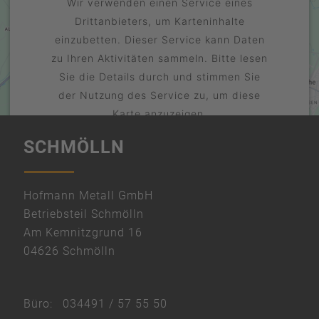
Wir verwenden einen Service eines
Drittanbieters, um Karteninhalte
einzubetten. Dieser Service kann Daten
zu Ihren Aktivitäten sammeln. Bitte lesen
Sie die Details durch und stimmen Sie
der Nutzung des Service zu, um diese
Karte anzuzeigen.
SCHMÖLLN
Mehr Informationen
Akzeptieren
powered by
Hofmann Metall GmbH
Usercentrics Consent Management
Betriebsteil Schmölln
Platform
Am Kemnitzgrund 16
&
04626 Schmölln
eRecht24
Büro:
034491 / 57 55 50