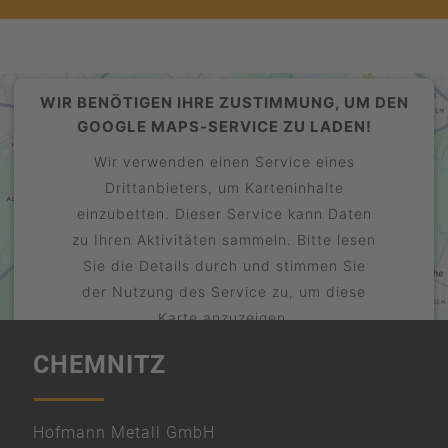
WIR BENÖTIGEN IHRE ZUSTIMMUNG, UM DEN
GOOGLE MAPS-SERVICE ZU LADEN!
Wir verwenden einen Service eines
Drittanbieters, um Karteninhalte
einzubetten. Dieser Service kann Daten
zu Ihren Aktivitäten sammeln. Bitte lesen
Sie die Details durch und stimmen Sie
der Nutzung des Service zu, um diese
Karte anzuzeigen.
CHEMNITZ
Mehr Informationen
Akzeptieren
powered by
Hofmann Metall GmbH
Usercentrics Consent Management