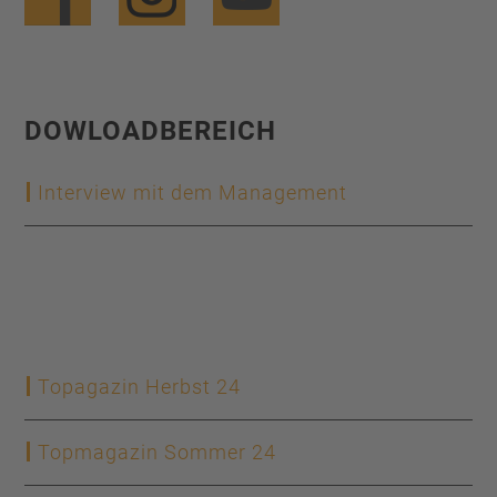
DOWLOADBEREICH
Interview mit dem Management
Christopher Reinhard
c.reinhard@hofmann-metall.de
0375 27 13 46 13
Topagazin Herbst 24
Topmagazin Sommer 24