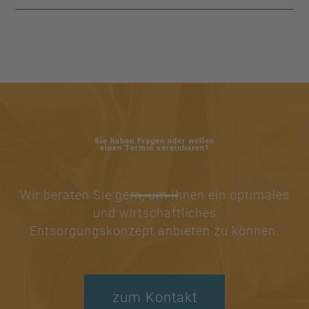
Sie haben Fragen oder wollen
einen Termin vereinbaren?
Wir beraten Sie gern, um Ihnen ein optimales
und wirtschaftliches
Entsorgungskonzept anbieten zu können.
zum Kontakt