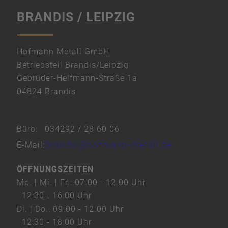
BRANDIS / LEIPZIG
Mehr Informationen
Akzeptieren
" width="600" height="450" style="border:0;"
powered by
Hofmann Metall GmbH
Usercentrics Consent Management
allowfullscreen="" loading="lazy">
Betriebsteil Brandis/Leipzig
Platform
Gebrüder-Helfmann-Straße 1a
&
04824 Brandis
eRecht24
Büro:
034292 / 28 60 06
brandis@hofmann-metall.de
E-Mail:
ÖFFNUNGSZEITEN
Mo. | Mi. | Fr.:
07.00 - 12.00 Uhr
12:30 - 16:00 Uhr
Di. | Do.:
09.00 - 12.00 Uhr
12:30 - 18:00 Uhr