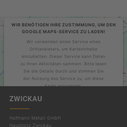
WIR BENÖTIGEN IHRE ZUSTIMMUNG, UM DEN
GOOGLE MAPS-SERVICE ZU LADEN!
Wir verwenden einen Service eines
Drittanbieters, um Karteninhalte
einzubetten. Dieser Service kann Daten
zu Ihren Aktivitäten sammeln. Bitte lesen
Sie die Details durch und stimmen Sie
der Nutzung des Service zu, um diese
Karte anzuzeigen.
ZWICKAU
Mehr Informationen
Akzeptieren
powered by
Hofmann Metall GmbH
Usercentrics Consent Management
Hauptsitz Zwickau