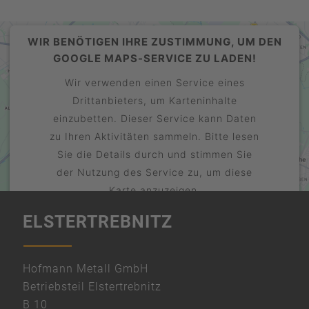
WIR BENÖTIGEN IHRE ZUSTIMMUNG, UM DEN
GOOGLE MAPS-SERVICE ZU LADEN!
Wir verwenden einen Service eines
Drittanbieters, um Karteninhalte
einzubetten. Dieser Service kann Daten
zu Ihren Aktivitäten sammeln. Bitte lesen
Sie die Details durch und stimmen Sie
der Nutzung des Service zu, um diese
Karte anzuzeigen.
ELSTERTREBNITZ
Mehr Informationen
Akzeptieren
powered by
Hofmann Metall GmbH
Usercentrics Consent Management
Betriebsteil Elstertrebnitz
Platform
B 10
&