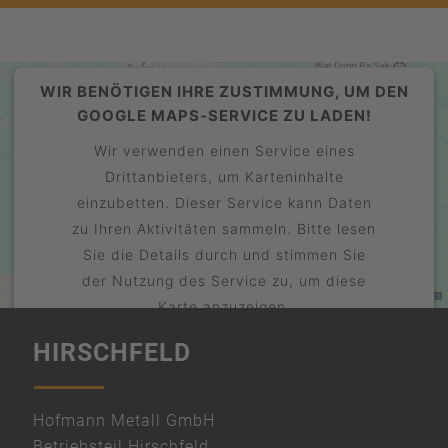
WIR BENÖTIGEN IHRE ZUSTIMMUNG, UM DEN
GOOGLE MAPS-SERVICE ZU LADEN!
Wir verwenden einen Service eines
Drittanbieters, um Karteninhalte
einzubetten. Dieser Service kann Daten
zu Ihren Aktivitäten sammeln. Bitte lesen
Sie die Details durch und stimmen Sie
der Nutzung des Service zu, um diese
Karte anzuzeigen.
HIRSCHFELD
Mehr Informationen
Akzeptieren
powered by
Hofmann Metall GmbH
Usercentrics Consent Management
Betriebsteil Hirschfeld