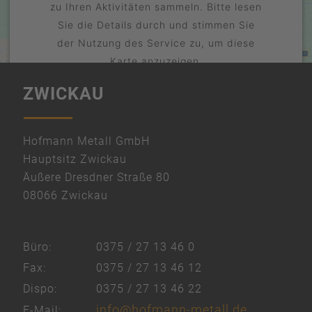
zu Ihren Aktivitäten sammeln. Bitte lesen
Sie die Details durch und stimmen Sie
der Nutzung des Service zu, um diese
Karte anzuzeigen.
ZWICKAU
Mehr Informationen
Akzeptieren
powered by
Hofmann Metall GmbH
Usercentrics Consent Management
Hauptsitz Zwickau
Platform
Äußere Dresdner Straße 80
&
08066 Zwickau
eRecht24
Büro:
0375 / 27 13 46 0
Fax:
0375 / 27 13 46 12
Dispo:
0375 / 27 13 46 22
info@hofmann-metall.de
E-Mail: