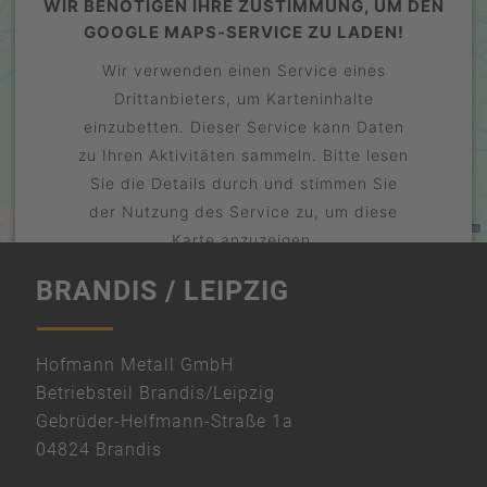
WIR BENÖTIGEN IHRE ZUSTIMMUNG, UM DEN
GOOGLE MAPS-SERVICE ZU LADEN!
Wir verwenden einen Service eines
Drittanbieters, um Karteninhalte
einzubetten. Dieser Service kann Daten
zu Ihren Aktivitäten sammeln. Bitte lesen
Sie die Details durch und stimmen Sie
der Nutzung des Service zu, um diese
Karte anzuzeigen.
BRANDIS / LEIPZIG
Mehr Informationen
Akzeptieren
" width="600" height="450" style="border:0;"
powered by
Hofmann Metall GmbH
Usercentrics Consent Management
allowfullscreen="" loading="lazy">
Betriebsteil Brandis/Leipzig
Platform
Gebrüder-Helfmann-Straße 1a
&
04824 Brandis
eRecht24