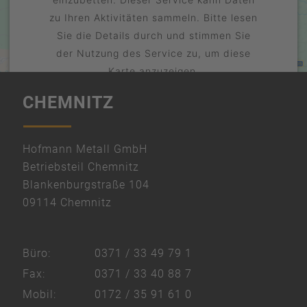
zu Ihren Aktivitäten sammeln. Bitte lesen
Sie die Details durch und stimmen Sie
der Nutzung des Service zu, um diese
Karte anzuzeigen.
CHEMNITZ
Mehr Informationen
Akzeptieren
powered by
Hofmann Metall GmbH
Usercentrics Consent Management
Betriebsteil Chemnitz
Platform
Blankenburgstraße 104
&
09114 Chemnitz
eRecht24
Büro:
0371 / 33 49 79 1
Fax:
0371 / 33 40 88 7
Mobil:
0172 / 35 91 61 0