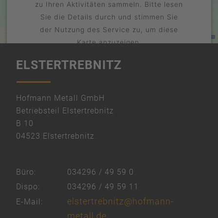
zu Ihren Aktivitäten sammeln. Bitte lesen
Sie die Details durch und stimmen Sie
der Nutzung des Service zu, um diese
Karte anzuzeigen.
ELSTERTREBNITZ
Mehr Informationen
Akzeptieren
powered by
Hofmann Metall GmbH
Usercentrics Consent Management
Betriebsteil Elstertrebnitz
Platform
B 10
&
04523 Elstertrebnitz
eRecht24
Büro:
034296 / 49 59 0
Dispo:
034296 / 49 59 11
elstertrebnitz@hofmann-
E-Mail:
metall.de