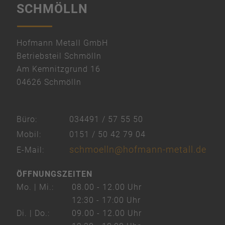
SCHMÖLLN
Mehr Informationen
Akzeptieren
powered by
Hofmann Metall GmbH
Usercentrics Consent Management
Betriebsteil Schmölln
Platform
Am Kemnitzgrund 16
&
04626 Schmölln
eRecht24
Büro:
034491 / 57 55 50
Mobil:
0151 / 50 42 79 04
schmoelln@hofmann-metall.de
E-Mail:
ÖFFNUNGSZEITEN
Mo. | Mi.:
08.00 - 12.00 Uhr
12:30 - 17:00 Uhr
Di. | Do.:
09.00 - 12.00 Uhr