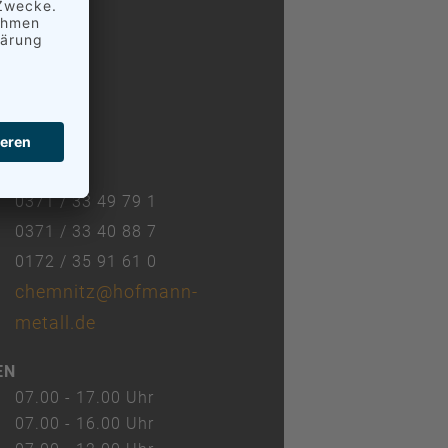
 GmbH
mnitz
ße 104
0371 / 33 49 79 1
0371 / 33 40 88 7
0172 / 35 91 61 0
chemnitz@hofmann-
metall.de
EN
07.00 - 17.00 Uhr
07.00 - 16.00 Uhr