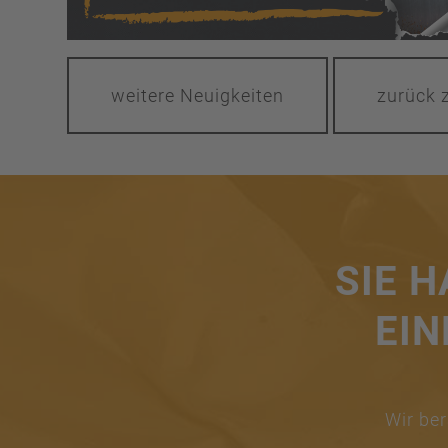
weitere Neuigkeiten
zurück z
SIE 
EIN
Wir ber