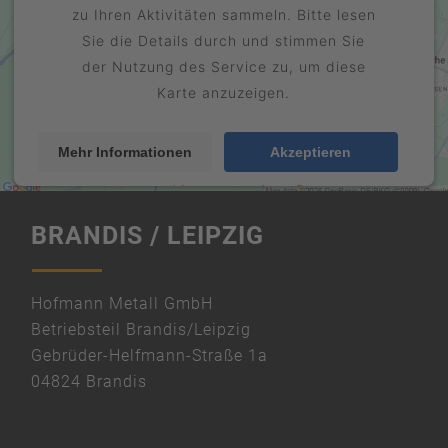
zu Ihren Aktivitäten sammeln. Bitte lesen
Sie die Details durch und stimmen Sie
der Nutzung des Service zu, um diese
Karte anzuzeigen.
Mehr Informationen
Akzeptieren
Usercentrics Consent
powered by
" width="600" height="450" style="border:0;"
Management Platform
eRecht24
&
BRANDIS / LEIPZIG
allowfullscreen="" loading="lazy">
Hofmann Metall GmbH
Betriebsteil Brandis/Leipzig
Gebrüder-Helfmann-Straße 1a
04824 Brandis