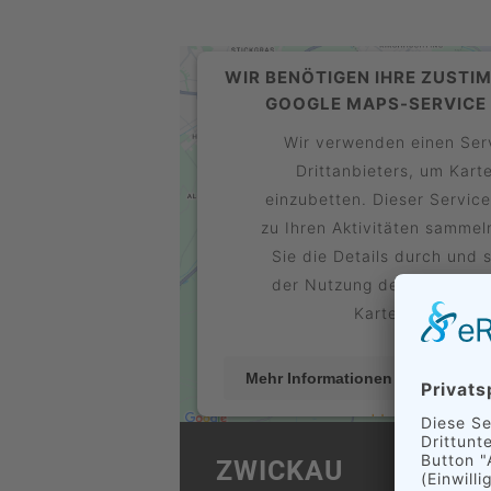
WIR BENÖTIGEN IHRE ZUSTI
GOOGLE MAPS-SERVICE 
Wir verwenden einen Ser
Drittanbieters, um Kart
einzubetten. Dieser Servic
zu Ihren Aktivitäten sammeln
Sie die Details durch und 
der Nutzung des Service z
Karte anzuzeige
Mehr Informationen
A
Usercentric
powered by
Management Platform
ZWICKAU