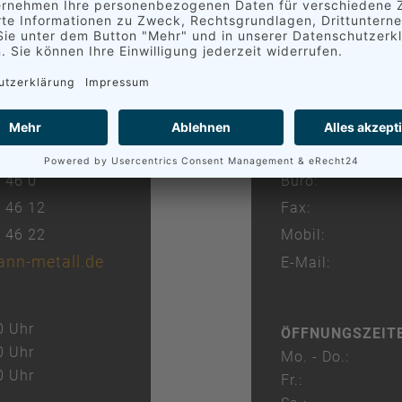
Hofmann Metall
Betriebsteil Che
Blankenburgstra
09114 Chemnitz
 46 0
Büro:
3 46 12
Fax:
3 46 22
Mobil:
nn-metall.de
E-Mail:
0 Uhr
ÖFFNUNGSZEIT
0 Uhr
Mo. - Do.:
0 Uhr
Fr.: