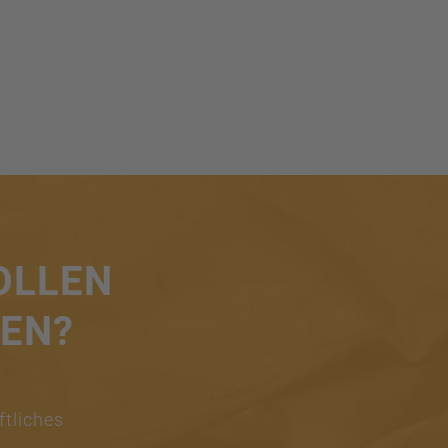
OLLEN
REN?
ftliches