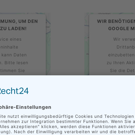
MMUNG, UM DEN
WIR BENÖTIGE
ZU LADEN!
GOOGLE M
vice eines
Wir verwe
eninhalte
Drittanb
e kann Daten
einzubetten
. Bitte lesen
zu Ihren Akt
stimmen Sie
Sie die De
u, um diese
der Nutzun
n.
K
kzeptieren
Mehr Informati
s Consent
powered b
eRecht24
Managemen
&
CHEMNITZ