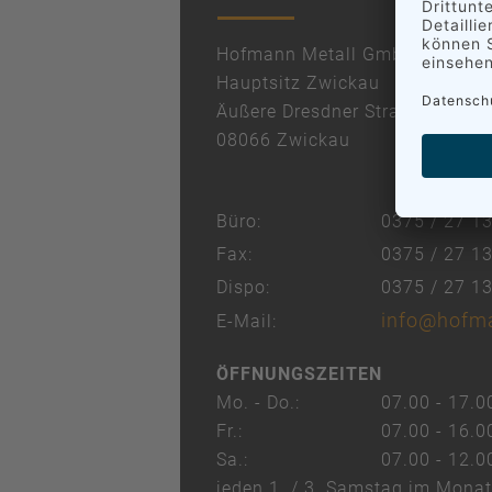
Hofmann Metall GmbH
Hauptsitz Zwickau
Äußere Dresdner Straße 80
08066 Zwickau
Büro:
0375 / 27 13
Fax:
0375 / 27 1
Dispo:
0375 / 27 1
info@hofma
E-Mail:
ÖFFNUNGSZEITEN
Mo. - Do.:
07.00 - 17.0
Fr.:
07.00 - 16.0
Sa.:
07.00 - 12.0
jeden 1. / 3. Samstag im Monat