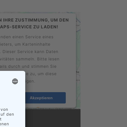
N IHRE ZUSTIMMUNG, UM DEN
APS-SERVICE ZU LADEN!
nden einen Service eines
ieters, um Karteninhalte
. Dieser Service kann Daten
ivitäten sammeln. Bitte lesen
tails durch und stimmen Sie
g des Service zu, um diese
arte anzuzeigen.
onen
Akzeptieren
Usercentrics Consent
y
t Platform
eRecht24
&