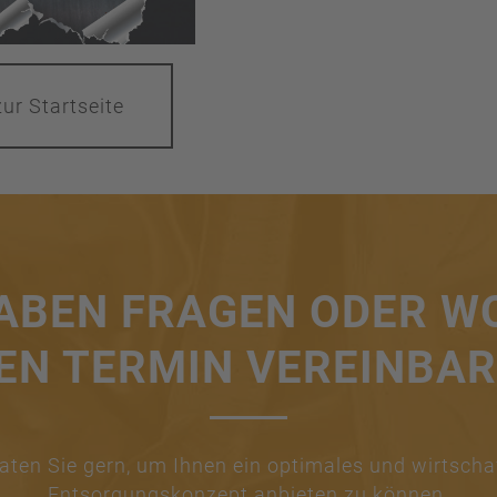
ur Startseite
HABEN FRAGEN ODER W
EN TERMIN VEREINBA
aten Sie gern, um Ihnen ein optimales und wirtscha
Entsorgungskonzept anbieten zu können.