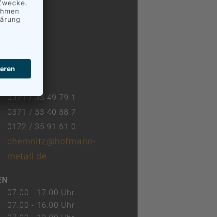
 GmbH
mnitz
ße 104
0371 / 33 49 79 1
0371 / 33 40 88 7
0172 / 35 91 61 0
chemnitz@hofmann-
metall.de
EN
07.00 - 17.00 Uhr
07.00 - 16.00 Uhr