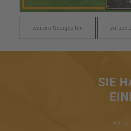
weitere Neuigkeiten
zurück z
SIE 
EIN
Wir ber