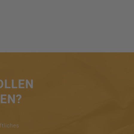
OLLEN
REN?
ftliches