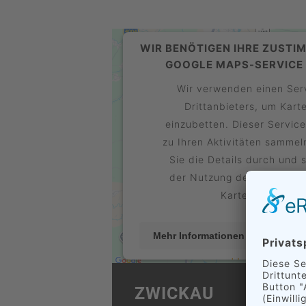
WIR BENÖTIGEN IHRE ZUSTI
GOOGLE MAPS-SERVICE 
Wir verwenden einen Ser
Drittanbieters, um Kart
einzubetten. Dieser Servic
zu Ihren Aktivitäten sammeln
Sie die Details durch und 
der Nutzung des Service z
Karte anzuzeige
Mehr Informationen
A
Usercentric
powered by
Management Platform
ZWICKAU