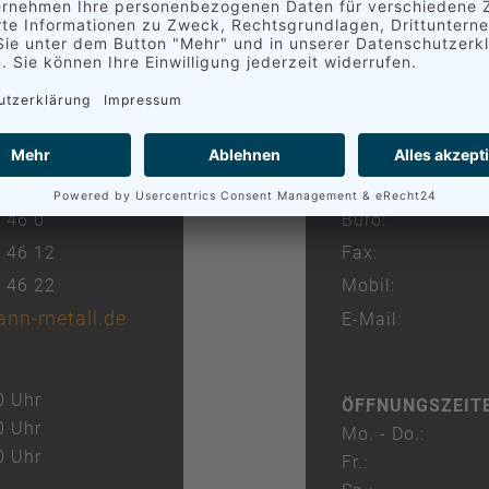
Hofmann Metall
Betriebsteil Che
Blankenburgstra
09114 Chemnitz
 46 0
Büro:
3 46 12
Fax:
3 46 22
Mobil:
nn-metall.de
E-Mail:
0 Uhr
ÖFFNUNGSZEIT
0 Uhr
Mo. - Do.:
0 Uhr
Fr.: