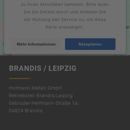
zu Ihren Aktivitäten sammeln. Bitte lesen
Sie die Details durch und stimmen Sie
der Nutzung des Service zu, um diese
Karte anzuzeigen.
Mehr Informationen
Akzeptieren
Usercentrics Consent
powered by
" width="600" height="450" style="border:0;"
Management Platform
eRecht24
&
BRANDIS / LEIPZIG
allowfullscreen="" loading="lazy">
Hofmann Metall GmbH
Betriebsteil Brandis/Leipzig
Gebrüder-Helfmann-Straße 1a
04824 Brandis