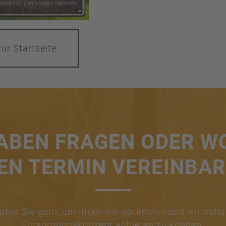
ur Startseite
HABEN FRAGEN ODER W
EN TERMIN VEREINBA
aten Sie gern, um Ihnen ein optimales und wirtscha
Entsorgungskonzept anbieten zu können.