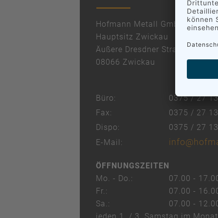
Hofmann Metall GmbH
Hauptsitz Zwickau
Äußere Dresdner Straße 80
08066 Zwickau
Büro:
0375 / 27 13
Fax:
0375 / 27 1
Dispo:
0375 / 27 1
info@hofma
E-Mail:
ÖFFNUNGSZEITEN
Mo. - Do.:
07.00 - 17.0
Fr.:
07.00 - 16.0
Sa.:
07.00 - 12.0
jeden 1. / 3. Samstag im Monat