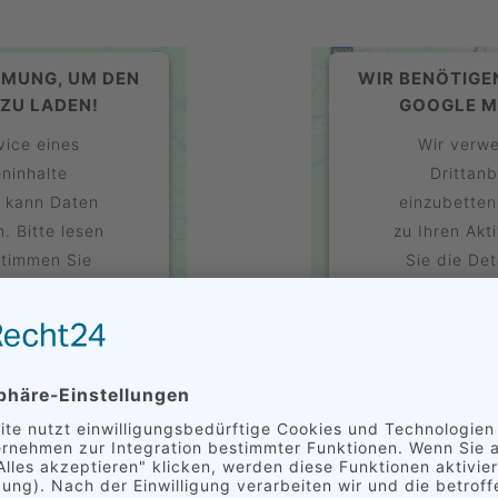
MMUNG, UM DEN
WIR BENÖTIGE
ZU LADEN!
GOOGLE M
vice eines
Wir verwe
eninhalte
Drittanb
e kann Daten
einzubetten
. Bitte lesen
zu Ihren Akt
stimmen Sie
Sie die De
u, um diese
der Nutzun
n.
K
kzeptieren
Mehr Informati
s Consent
powered b
eRecht24
Managemen
&
CHEMNITZ