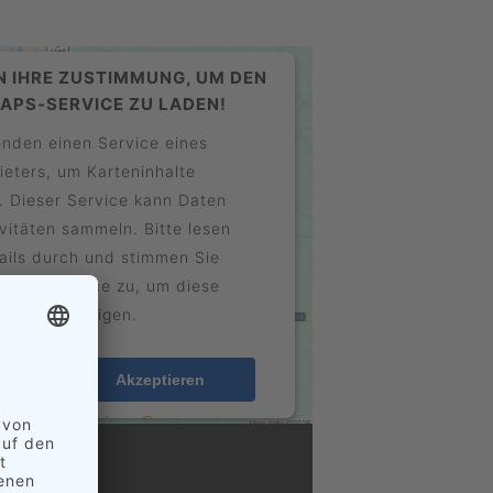
N IHRE ZUSTIMMUNG, UM DEN
APS-SERVICE ZU LADEN!
nden einen Service eines
ieters, um Karteninhalte
. Dieser Service kann Daten
ivitäten sammeln. Bitte lesen
tails durch und stimmen Sie
g des Service zu, um diese
arte anzuzeigen.
onen
Akzeptieren
Usercentrics Consent
y
t Platform
eRecht24
&