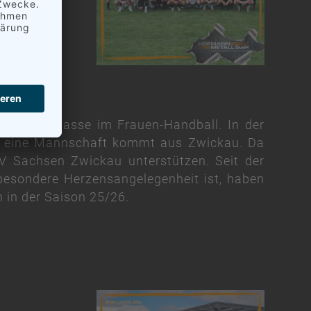
che Spielklasse im Frauen-Handball. In der
d eine Mannschaft kommt aus Zwickau. Da
V Sachsen Zwickau unterstützen. Seit der
 besondere Herzensangelegenheit ist, haben
 in der Saison 25/26.