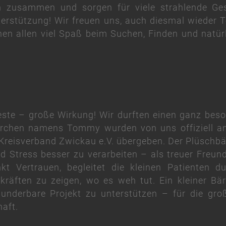
 zusammen und sorgen für viele strahlende Ges
erstützung! Wir freuen uns, auch diesmal wieder Te
en allen viel Spaß beim Suchen, Finden und natür
este – große Wirkung! Wir durften einen ganz beson
rchen namens Tommy wurden von uns offiziell a
Kreisverband Zwickau e.V. übergeben. Der Plüschbär
d Stress besser zu verarbeiten – als treuer Freu
kt Vertrauen, begleitet die kleinen Patienten d
kräften zu zeigen, wo es weh tut. Ein kleiner Bä
underbare Projekt zu unterstützen – für die gro
haft.