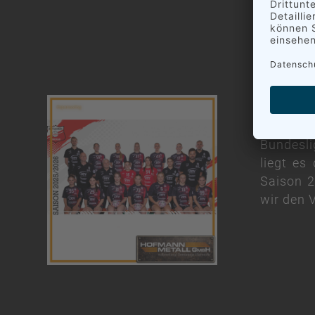
Die Hand
Bundesl
liegt es
Saison 2
wir den 