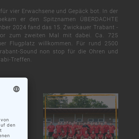
 für vier Erwachsene und Gepäck bot. In der
 bekam er den Spitznamen ÜBERDACHTE
er 2024 fand das 15. Zwickauer Trabant -
sor zum zweiten Mal mit dabei. Ca. 725
r Flugplatz willkommen. Für rund 2500
Trabant-Sound non stop für die Ohren und
abi-Treffen.
wald mit
srüstung
bei. Wir