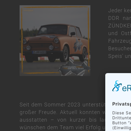
Jeder ke
DDR nan
ZÜNDKERZ
und Ost
Fahrzeu
Besucher
Speis' u
Seit dem Sommer 2023 unterstützen wir d
großer Freude. Aktuell konnten wir die 1.
ausstatten – von kurzer bis langer Traini
wünschen dem Team viel Erfolg und freuen 