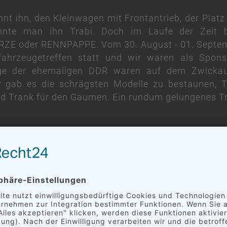
nnt ihn, den Kleinwagen mit Frontantrieb, der Platz
nte man ihn Trabi. Doch im Laufe der Zeit
E oder RENNPAPPE. Vom 30. August - 01. Septemb
fahrzeugetreffen statt und wir waren als Spon
ge der ehemaligen DDR waren auf dem Zwickaue
 gab es die schrägsten Modelle zu bestaunen, 
nd Trank für den Gaumen. Ein rundum gelungenes Tr
en Fußballverein SV Naunhof 1920 aus dem Clade
 Mannschaft mit einer komplett neuen Trainingsau
ngskleidung, inklusive Regenjacken, ist alles da
uns auf viele spannende Spiele!