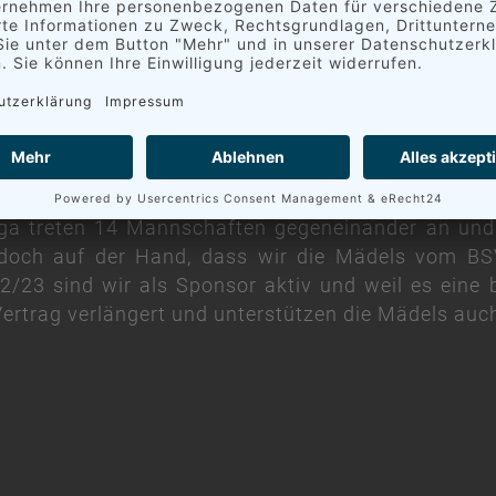
ball-Bundesliga der Frauen ist die höchste deuts
iga treten 14 Mannschaften gegeneinander an un
 doch auf der Hand, dass wir die Mädels vom BS
2/23 sind wir als Sponsor aktiv und weil es eine
Vertrag verlängert und unterstützen die Mädels auch