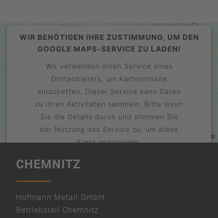
WIR BENÖTIGEN IHRE ZUSTIMMUNG, UM DEN
GOOGLE MAPS-SERVICE ZU LADEN!
Wir verwenden einen Service eines
Drittanbieters, um Karteninhalte
einzubetten. Dieser Service kann Daten
zu Ihren Aktivitäten sammeln. Bitte lesen
Sie die Details durch und stimmen Sie
der Nutzung des Service zu, um diese
Karte anzuzeigen.
CHEMNITZ
Mehr Informationen
Akzeptieren
powered by
Hofmann Metall GmbH
Usercentrics Consent Management
Betriebsteil Chemnitz
Platform