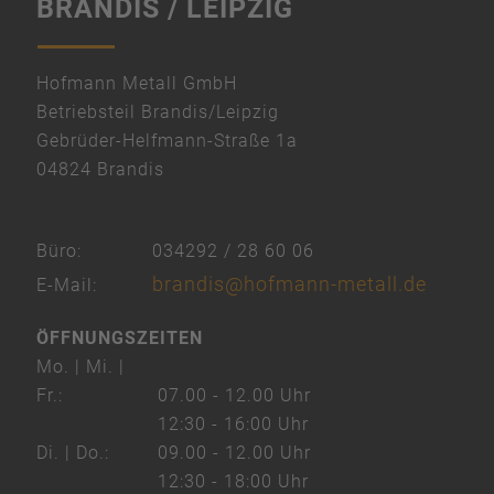
BRANDIS / LEIPZIG
Mehr Informationen
Akzeptieren
" width="600" height="450" style="border:0;"
powered by
Hofmann Metall GmbH
Usercentrics Consent Management
allowfullscreen="" loading="lazy">
Betriebsteil Brandis/Leipzig
Platform
Gebrüder-Helfmann-Straße 1a
&
04824 Brandis
eRecht24
Büro:
034292 / 28 60 06
brandis@hofmann-metall.de
E-Mail:
ÖFFNUNGSZEITEN
Mo. | Mi. |
Fr.:
07.00 - 12.00 Uhr
12:30 - 16:00 Uhr
Di. | Do.:
09.00 - 12.00 Uhr
12:30 - 18:00 Uhr