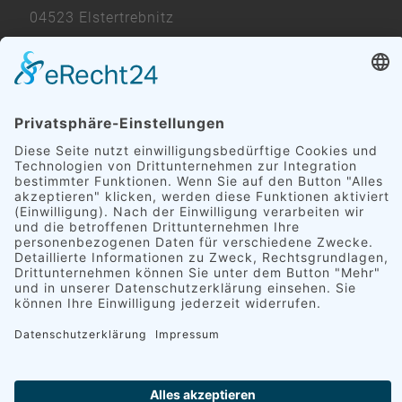
04523 Elstertrebnitz
eRecht24
Büro:
034296 / 49 59 0
Dispo:
034296 / 49 59 11
elstertrebnitz@hofmann-
E-Mail:
metall.de
ÖFFNUNGSZEITEN
Mo. - Fr.:
07.00 - 16.00 Uhr
Sa.:
geschlossen
BITTE BEACHTEN SIE DIE PAUSENZEITEN
Früh:
09.00 - 09.30 Uhr
Mittag:
12.00 - 12.30 Uhr