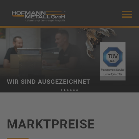
Mobiles Menü
WIR SIND AUSGEZEICHNET
•
•
•
•
•
•
MARKTPREISE