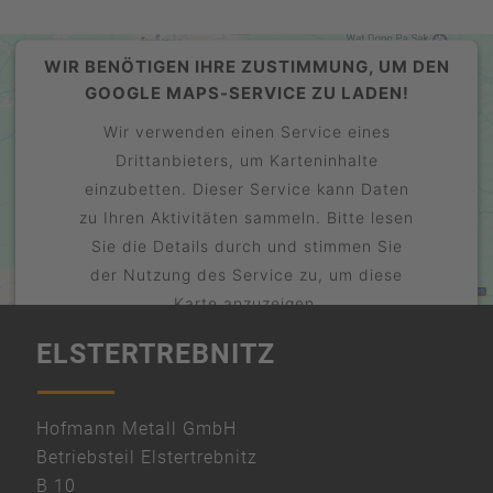
WIR BENÖTIGEN IHRE ZUSTIMMUNG, UM DEN
GOOGLE MAPS-SERVICE ZU LADEN!
Wir verwenden einen Service eines
Drittanbieters, um Karteninhalte
einzubetten. Dieser Service kann Daten
zu Ihren Aktivitäten sammeln. Bitte lesen
Sie die Details durch und stimmen Sie
der Nutzung des Service zu, um diese
Karte anzuzeigen.
ELSTERTREBNITZ
Mehr Informationen
Akzeptieren
powered by
Hofmann Metall GmbH
Usercentrics Consent Management
Betriebsteil Elstertrebnitz
Platform
B 10
&