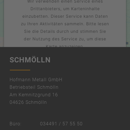
Wir verwenden einen Service eines
Drittanbieters, um Karteninhalte
einzubetten. Dieser Service kann Daten
zu Ihren Aktivitäten sammeln. Bitte lesen
Sie die Details durch und stimmen Sie
der Nutzung des Service zu, um diese
Karte anzuzeigen.
SCHMÖLLN
Mehr Informationen
Akzeptieren
powered by
Hofmann Metall GmbH
Usercentrics Consent Management
Betriebsteil Schmölln
Platform
Am Kemnitzgrund 16
&
04626 Schmölln
eRecht24
Büro:
034491 / 57 55 50