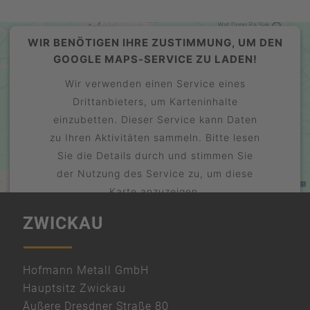
WIR BENÖTIGEN IHRE ZUSTIMMUNG, UM DEN
GOOGLE MAPS-SERVICE ZU LADEN!
Wir verwenden einen Service eines
Drittanbieters, um Karteninhalte
einzubetten. Dieser Service kann Daten
zu Ihren Aktivitäten sammeln. Bitte lesen
Sie die Details durch und stimmen Sie
der Nutzung des Service zu, um diese
Karte anzuzeigen.
ZWICKAU
Mehr Informationen
Akzeptieren
powered by
Hofmann Metall GmbH
Usercentrics Consent Management
Hauptsitz Zwickau
Platform
Äußere Dresdner Straße 80
&