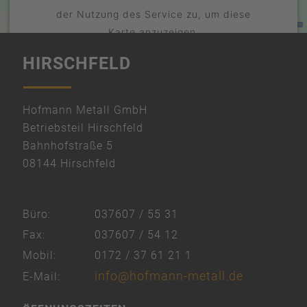
der Nutzung des Service zu, um diese
Karte anzuzeigen.
HIRSCHFELD
Mehr Informationen
Akzeptieren
powered by
Hofmann Metall GmbH
Usercentrics Consent Management
Betriebsteil Hirschfeld
Platform
Bahnhofstraße 5
&
08144 Hirschfeld
eRecht24
Büro:
037607 / 55 31
Fax:
037607 / 54 12
Mobil:
0172 / 37 61 21 1
info@hofmann-metall.de
E-Mail: